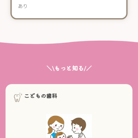
あり
＼\もっと知る/／
こどもの歯科