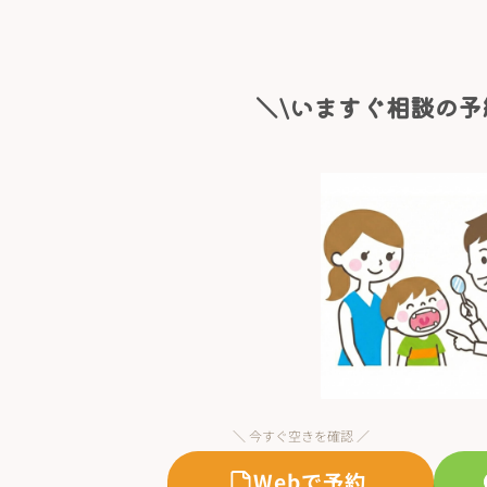
＼\いますぐ相談の予
＼ 今すぐ空きを確認 ／
Webで予約