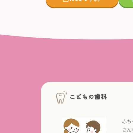
こどもの歯科
赤ち
さん