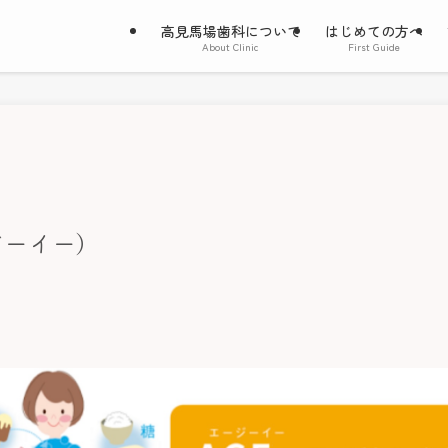
高見馬場歯科について
はじめての方へ
About Clinic
First Guide
ジーイー）